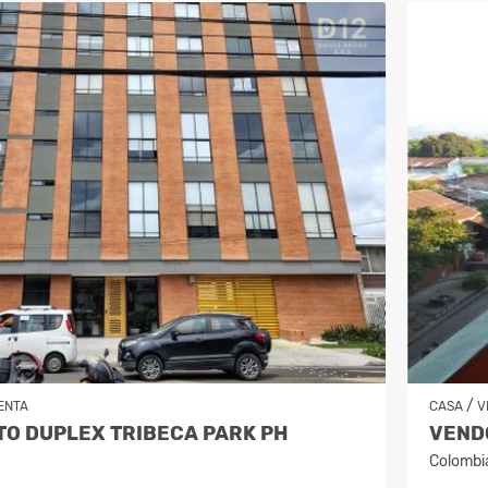
/
ENTA
CASA
V
O DUPLEX TRIBECA PARK PH
VENDO
Colombi