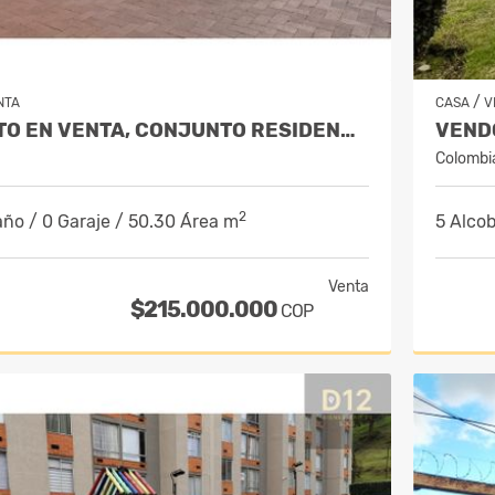
/
NTA
CASA
V
APARTAMENTO EN VENTA, CONJUNTO RESIDENCIAL LOS ARRAYANES DE SUBA
Colombi
2
año / 0 Garaje / 50.30 Área m
5 Alcob
Venta
$215.000.000
COP