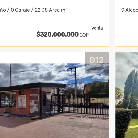
2
año / 0 Garaje / 22.38 Área m
9 Alcob
Venta
$320.000.000
COP