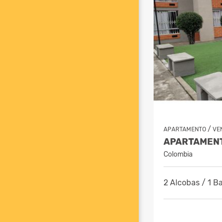
/
APARTAMENTO
VE
Colombia
2 Alcobas / 1 Ba