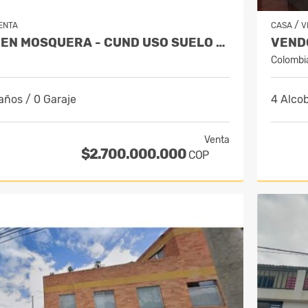
/
ENTA
CASA
V
VENDO LOTE EN MOSQUERA - CUND USO SUELO MIXTO
Colombi
años / 0 Garaje
4 Alco
Venta
$2.700.000.000
COP