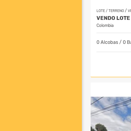
/
LOTE / TERRENO
V
Colombia
0 Alcobas / 0 B