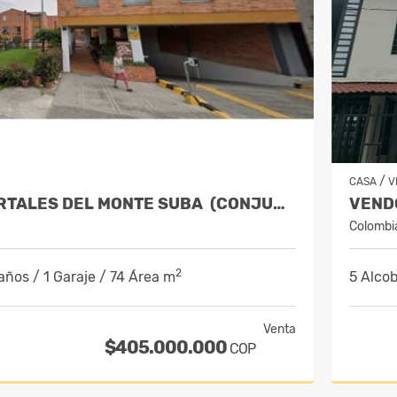
/
CASA
V
CASA EN PORTALES DEL MONTE SUBA (CONJUNTO BACATA RESERVADO)
Colombi
2
años / 1 Garaje / 74 Área m
5 Alcob
Venta
$405.000.000
COP