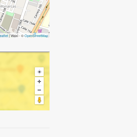
eaflet
| Wasi - ©
OpenStreetMap