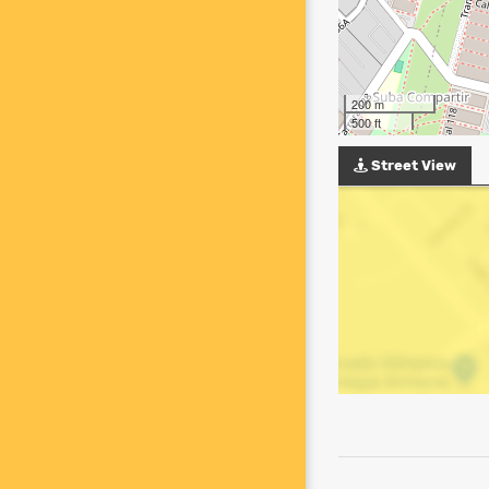
200 m
500 ft
Street View