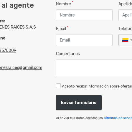
*
 al agente
Nombre
Apelli
re:
IENES RAICES S.A.S
*
Email
Teléfo
ono
8570009
Comentarios
ienesraices@gmail.com
Acepto recibir información sobre ofertas
Enviar formulario
Al enviar tus datos aceptas los
Términos de servic