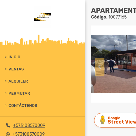
APARTAMENTO
Código.
10077165
INICIO
VENTAS
ALQUILER
PERMUTAR
CONTÁCTENOS
Google
Street Vie
+573108570009
+573108570009