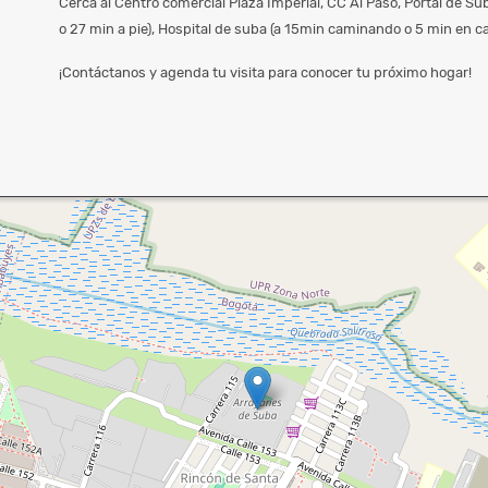
Cerca al Centro comercial Plaza Imperial, CC Al Paso, Portal de S
o 27 min a pie), Hospital de suba (a 15min caminando o 5 min en ca
¡Contáctanos y agenda tu visita para conocer tu próximo hogar!