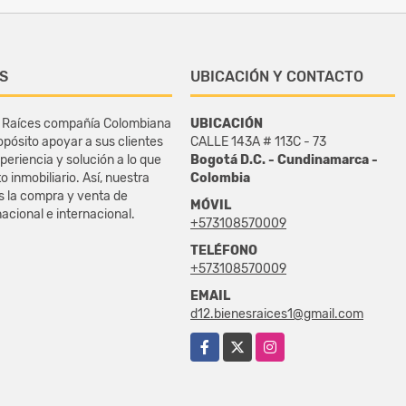
S
UBICACIÓN Y CONTACTO
 Raíces compañía Colombiana
UBICACIÓN
pósito apoyar a sus clientes
CALLE 143A # 113C - 73
periencia y solución a lo que
Bogotá D.C. - Cundinamarca -
 inmobiliario. Así, nuestra
Colombia
es la compra y venta de
MÓVIL
acional e internacional.
+573108570009
TELÉFONO
+573108570009
EMAIL
d12.bienesraices1@gmail.com
Facebook
X
Instagram