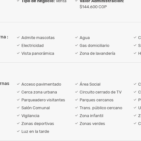
Tipo de negocio:
Venta
Valor Administración:
$144.600 COP
na :
Admite mascotas
Agua
C
Electricidad
Gas domiciliario
S
Vista panorámica
Zona de lavandería
H
ernas
Acceso pavimentado
Área Social
C
Cerca zona urbana
Circuito cerrado de TV
C
Parqueadero visitantes
Parques cercanos
P
Salón Comunal
Trans. público cercano
U
Vigilancia
Zona infantil
Z
Zonas deportivas
Zonas verdes
C
Luz en la tarde