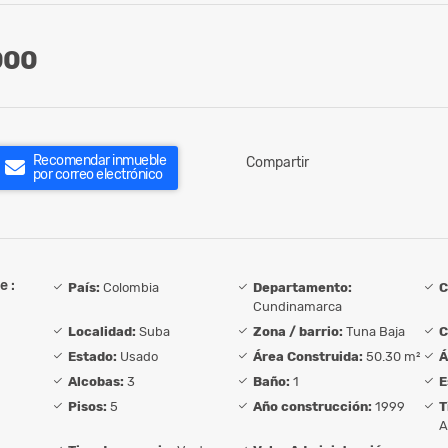
000
Recomendar inmueble
Compartir
por correo electrónico
e :
País:
Colombia
Departamento:
C
Cundinamarca
Localidad:
Suba
Zona / barrio:
Tuna Baja
C
Estado:
Usado
Área Construida:
50.30 m²
Á
Alcobas:
3
Baño:
1
E
Pisos:
5
Año construcción:
1999
T
A