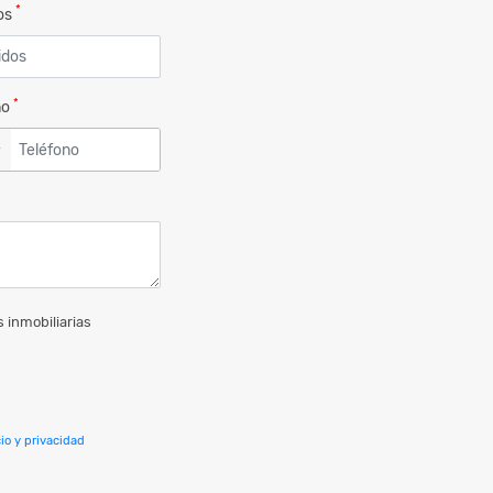
*
dos
*
no
▼
 inmobiliarias
io y privacidad