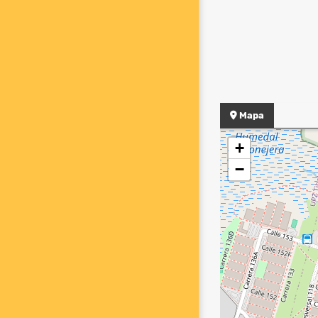
Mapa
+
−