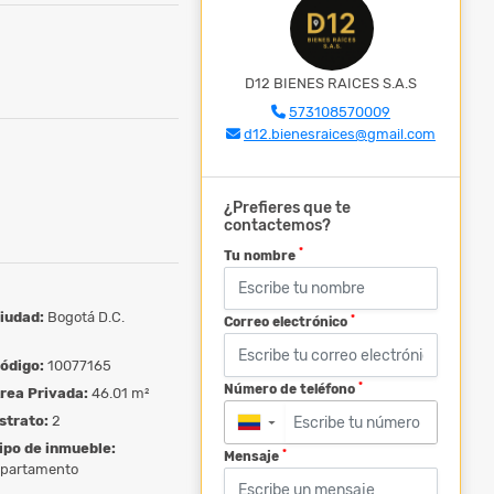
D12 BIENES RAICES S.A.S
573108570009
d12.bienesraices@gmail.com
¿Prefieres que te
contactemos?
*
Tu nombre
iudad:
Bogotá D.C.
*
Correo electrónico
ódigo:
10077165
*
Número de teléfono
rea Privada:
46.01 m²
strato:
2
▼
ipo de inmueble:
*
Mensaje
partamento