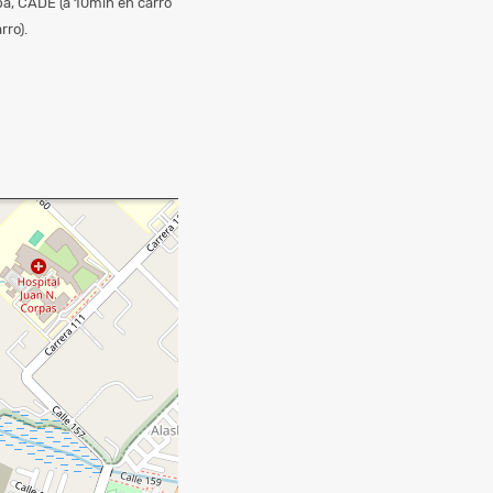
uba, CADE (a 10min en carro
rro).