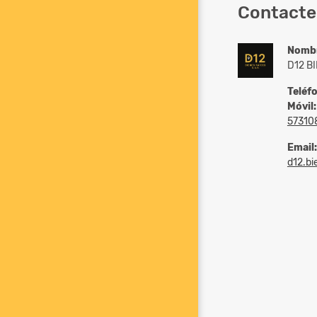
Contacte
Nomb
D12 B
Teléf
Móvil:
57310
Email:
d12.b