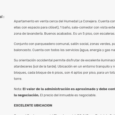
l :
Apartamento en venta cerca del Humedal La Conejera. Cuenta con
ellas con espacio para clóset), 1 baño, sala-comedor con vista exte
zona de lavandería. Buenos acabados. Es un 5 piso, con escaleras
Conjunto con parqueadero comunal, salón social, zonas verdes, pa
baloncesto. Cuenta con todos los servicios (agua, energia y gas nat
Su orientación occidental permite disfrutar de excelente iluminac
atardeceres (sol de la tarde). Ubicación en un entorno tranquilo y 
bloques, cada bloque de 6 pisos, son 4 aptos por piso, para un to
torre.
Nota:
El valor de la administración es aproximado y debe co
la negociación.
El precio del inmueble es negociable.
EXCELENTE UBICACION