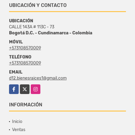
UBICACIÓN Y CONTACTO
UBICACIÓN
CALLE 143A # 113C - 73
Bogotá D.C. - Cundinamarca - Colombia
MÓVIL
+573108570009
TELÉFONO
+573108570009
EMAIL
d12.bienesraices1@gmail.com
Facebook
X
Instagram
INFORMACIÓN
Inicio
Ventas