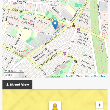
200 m
500 ft
Leaflet
| Wasi - ©
OpenStreetMap
Street View