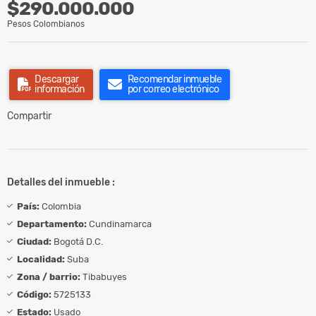
$290.000.000
Pesos Colombianos
Descargar
Recomendar inmueble
información
por correo electrónico
Compartir
Detalles del inmueble :
País:
Colombia
Departamento:
Cundinamarca
Ciudad:
Bogotá D.C.
Localidad:
Suba
Zona / barrio:
Tibabuyes
Código:
5725133
Estado:
Usado