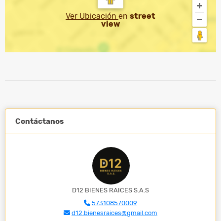
Ver Ubicación
en
street
view
Contáctanos
D12 BIENES RAICES S.A.S
573108570009
d12.bienesraices@gmail.com