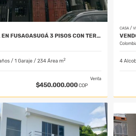
/
CASA
V
VENDO CASA EN FUSAGASUGÁ 3 PISOS CON TERRAZA - BARRIO LA PAMPA
Colombi
2
años / 1 Garaje / 234 Área m
4 Alcob
Venta
$450.000.000
COP