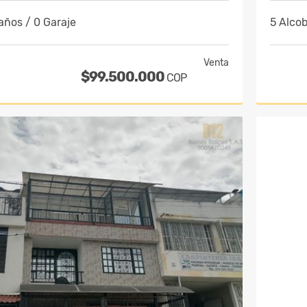
años / 0 Garaje
5 Alcob
Venta
$99.500.000
COP