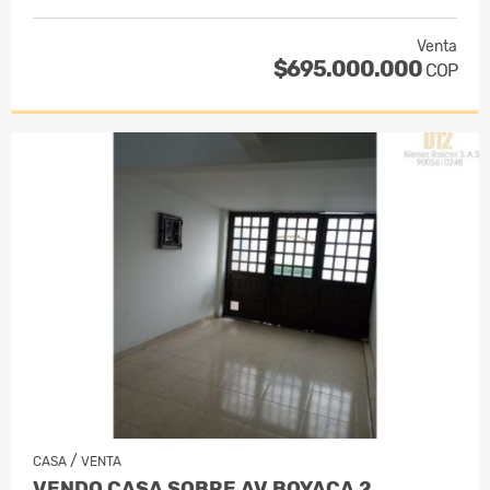
Venta
$695.000.000
COP
/
CASA
VENTA
VENDO CASA SOBRE AV BOYACA 2…