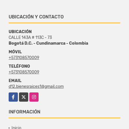
UBICACIÓN Y CONTACTO
UBICACIÓN
CALLE 143A # 113C - 73
Bogotá D.C. - Cundinamarca - Colombia
MÓVIL
+573108570009
TELÉFONO
+573108570009
EMAIL
d12.bienesraices1@gmail.com
Facebook
X
Instagram
INFORMACIÓN
Inicio