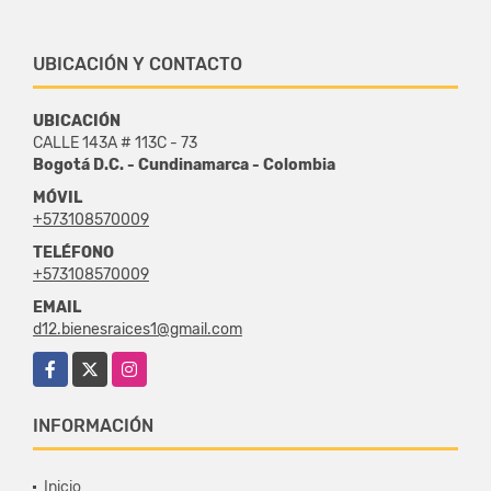
UBICACIÓN Y CONTACTO
UBICACIÓN
CALLE 143A # 113C - 73
Bogotá D.C. - Cundinamarca - Colombia
MÓVIL
+573108570009
TELÉFONO
+573108570009
EMAIL
d12.bienesraices1@gmail.com
Facebook
X
Instagram
INFORMACIÓN
Inicio