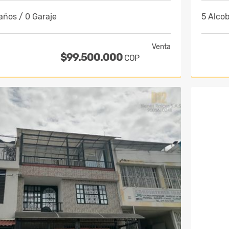
años / 0 Garaje
5 Alcob
Venta
$99.500.000
COP