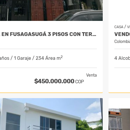
/
CASA
V
VENDO CASA EN FUSAGASUGÁ 3 PISOS CON TERRAZA - BARRIO LA PAMPA
Colombi
2
años / 1 Garaje / 234 Área m
4 Alcob
Venta
$450.000.000
COP